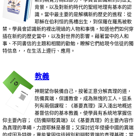
背景，以及對新約時代的聖經地理有基本的認
識。當中最主要的是解構新約歷史的進程：從
耶穌在伯利恒的馬槽出生，到保羅在羅馬被軟
禁。學員會認識新約裡出現過的人物和事情，知道他們如何穿
插在新約的歷史當中，以及對世界的影響。藉著當中的人和
事、不同書信的主題和相關的勸勉，瞭解它們給現今信徒的獨
特信息，，在生活上遵行、應用。
教義
神期望你裝備自己，按著正意分解真理的道，
防備異端，保護教會，成為無愧的工人。這系
列有兩個課程：《基要真理》深入淺出地概述
基督信仰的基本教義，使學員有系統地掌握信
仰主要內容；《防備辯駁異端》以《基要真理》的主要內容作
為真理的準繩，力證耶穌是基督；又探討近年侵擾中國的異端
的成因及特徵，冀能鞏固信徒辨別和辯駁異端的真理基礎；當