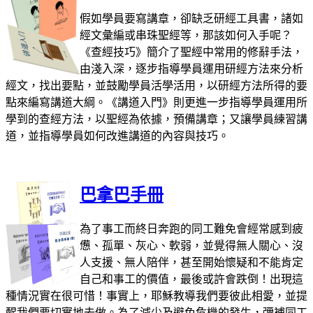
假如學員要寫講章，卻缺乏研經工具書，諸如
經文彙編或串珠聖經等，那該如何入手呢？
《查經技巧》簡介了聖經中常用的修辭手法，
由淺入深，逐步指導學員運用研經方法來分析
經文，找出要點，並鼓勵學員活學活用，以研經方法所得的要
點來編寫講道大綱。《講道入門》則更進一步指導學員運用所
學到的查經方法，以聖經為依據，預備講章；又讓學員練習講
道，並指導學員如何改進講道的內容與技巧。
巴拿巴手冊
為了事工而終日奔跑的同工難免會經常感到疲
憊、孤單、灰心、軟弱，並覺得無人關心、沒
人支援、無人陪伴，甚至開始懷疑和不能肯定
自己和事工的價值，最後或許會跌倒！出現這
種情況實在很可惜！事實上，耶穌教導我們要彼此相愛，並提
醒我們要切實地去做。為了減少及避免危機的發生，彌補同工