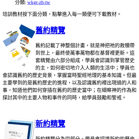
分類:
wkgr-zh-tw
培訓教材按下面分類，點擊進入每一類便可下載教材。
舊約精覽
舊約記載了神整個計畫，就是神把祂的救贖帶
到世上，最終使萬事萬物都在基督裡更新。這
套精覽由六部分組成，學員會認識到掌管歷史
的主，如何密切地介入人類的生活中；學員也
會認識舊約的歷史背景，掌握當時聖經地理的基本知識。但最
主要學到的是舊約歷史的進程，以及認識舊約裡出現過的人和
事，知道他們如何穿插在舊約的歷史當中；在細察神的作為和
探討其中的主要人物和事件的同時，給學員鼓勵和警戒。
新約精覽
新約精覽分為四部分。學員會認識新約的歷史