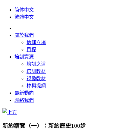
简体中文
繁體中文
關於我們
信仰立場
目標
培訓資源
培訓之道
培訓教材
視像教材
棒與提綱
最新動向
聯絡我們
新約精覽（一）：新約歷史100步