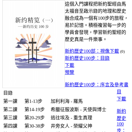
這個入門課程把新約聖經由馬
太福音至啟示錄的地理和歷史
融合成為一個有100步的旅程，
易於記憶。積極複習每一步的
學員會發現，學習新約聖經的
歷史真是一件樂事。
新約歷史100部：視像下載
(0)
新約歷史100步：目錄
下載
預覽
新約歷史100步：序言及參考書
目
目錄
下載
第一課
第1-13步
加利利海 - 羅馬
第二課
第14-19步
希臘征服波斯 - 天使與博士
新約
第三課
第20-29步
逃往埃及 - 重生真理
歷史
100
第四課
第30-38步
井旁女人 - 榮耀父神
步：