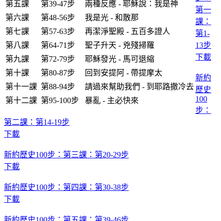
第五課
第39-47步
兩種反應 - 耶穌說：我是神
第一
第六課
第48-56步
我是光 - 和散那
課：
第七課
第57-63步
再潔淨聖殿 - 五百多證人
第1-
第八課
第64-71步
聖子升天 - 兇殘掃羅
13步
下載
第九課
第72-79步
耶穌發光 - 馬可退縮
第十課
第80-87步
回到安提阿 - 帶提摩太
新約
第十一課
第88-94步
請過來幫助我們 - 到耶路撒冷去
歷史
100
第十二課
第95-100步
暴亂 - 主必快來
步：
第二課：第14-19步
下載
新約歷史100步：第三課：第20-29步
下載
新約歷史100步：第四課：第30-38步
下載
新約歷史100步：第五課：第39-46步