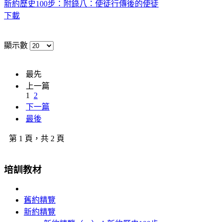
新約歷史100步：附錄八：使徒行傳後的使徒
下載
顯示數
最先
上一篇
1
2
下一篇
最後
第 1 頁，共 2 頁
培訓教材
舊約精覽
新約精覽